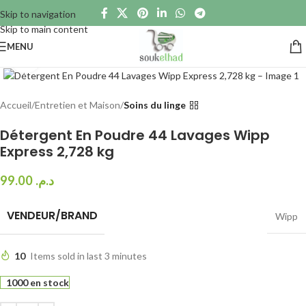
Skip to navigation
Skip to main content
MENU
Click to enlarge
Accueil
Entretien et Maison
Soins du linge
Détergent En Poudre 44 Lavages Wipp
Express 2,728 kg
99.00
د.م.
VENDEUR/BRAND
Wipp
10
Items sold in last 3 minutes
1000 en stock