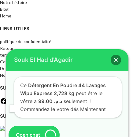
Notre histoire
Blog
Home
LIENS UTILES
politique de confidentialité
Retour
termes et conditions
Souk El Had d'Agadir
Contactez-nous
Dernières nouvelles
Notre plan du site
Ce
Détergent En Poudre 44 Lavages
SUIVEZ-NOUS
Wipp Express 2,728 kg
peut être le
vôtre a
د.م. 99.00
seulement !
Commandez le votre dés Maintenant
SUIVEZ-NOUS
Open chat
© 2026 - SOUK EL HAD - Tous droits réservés.