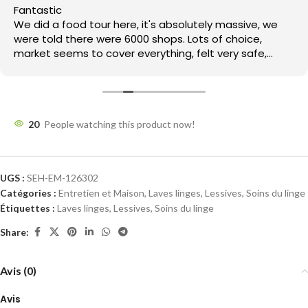
Fantastic
We did a food tour here, it's absolutely massive, we
were told there were 6000 shops. Lots of choice,
market seems to cover everything, felt very safe,
everyone is very friendly not too pushy. The food here
was amazing, the best tagine ever.
20
People watching this product now!
UGS :
SEH-EM-126302
Catégories :
Entretien et Maison
,
Laves linges
,
Lessives
,
Soins du linge
Étiquettes :
Laves linges
,
Lessives
,
Soins du linge
Share:
Avis (0)
Avis