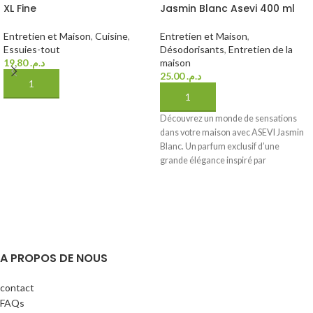
XL Fine
Jasmin Blanc Asevi 400 ml
Entretien et Maison
,
Cuisine
,
Entretien et Maison
,
Essuies-tout
Désodorisants
,
Entretien de la
19.80
د.م.
maison
25.00
د.م.
AJOUTER AU PANIER
AJOUTER AU PANIER
Découvrez un monde de sensations
dans votre maison avec ASEVI Jasmin
Blanc. Un parfum exclusif d’une
grande élégance inspiré par
A PROPOS DE NOUS
contact
FAQs