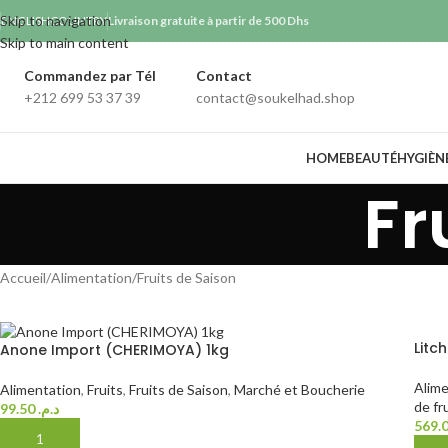
Skip to navigation
ENGLISH
COUNTRY
Livraison gratuite à partir de 500 Dhs
Skip to main content
Commandez par Tél
Contact
+212 699 53 37 39
contact@soukelhad.shop
HOME
BEAUTÉ
HYGIÈN
Fr
Accueil
Alimentation
Fruits de Saison
Litch
Anone Import (CHERIMOYA) 1kg
Alime
Alimentation
,
Fruits
,
Fruits de Saison
,
Marché et Boucherie
de fr
99.50
د.م.
AJOUTER AU PANIER