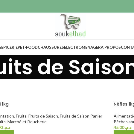
E
EPICERIE
PET-FOOD
CHAUSSURES
ELECTROMENAGER
A PROPOS
CONT
uits de Saiso
i 1kg
Nèfles 1k
ntation
,
Fruits
,
Fruits de Saison
,
Fruits de Saison Panier
Alimentati
uits
,
Marché et Boucherie
Pêches abr
569.00
د.م.
45.00
د.م.