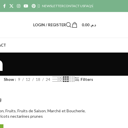
NEWSLETTER
CONTACT US
FAQS
LOGIN / REGISTER
0.00
د.م.
ACT
n
Show
9
12
18
24
Filters
g
on
,
Fruits
,
Fruits de Saison
,
Marché et Boucherie
,
icots nectarines prunes